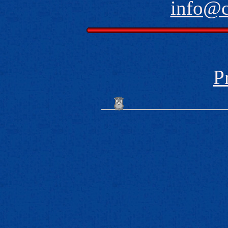
info@
P