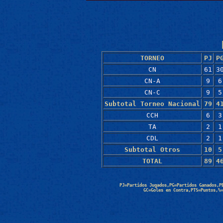
TORNEO
PJ
P
CN
61
3
CN-A
9
6
CN-C
9
5
Subtotal Torneo Nacional
79
4
CCH
6
3
TA
2
1
CDL
2
1
Subtotal Otros
10
5
TOTAL
89
4
PJ=Partidos Jugados,PG=Partidos Ganados,P
GC=Goles en Contra,PTS=Puntos,%=