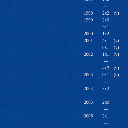
---
1998
2x2
(v)
1999
2x0
3x1
2000
1x2
2001
4x1
(v)
0x1
(v)
2002
1x1
(v)
---
4x3
(v)
2003
0x1
(v)
---
2004
3x2
---
2005
2x0
---
2006
2x1
---