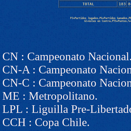
TOTAL
183
8
PJ=Partidos Jugados,PG=Partidos Ganados,P
GC=Goles en Contra,PTS=Puntos,%=
CN : Campeonato Nacional
CN-A : Campeonato Nacion
CN-C : Campeonato Nacion
ME : Metropolitano.
LPL : Liguilla Pre-Libertad
CCH : Copa Chile.