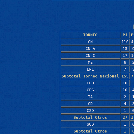
TORNEO
PJ
P
CN
110
4
CN-A
15
CN-C
17
1
ME
6
LPL
7
Subtotal Torneo Nacional
155
7
CCH
10
CPG
10
TA
2
CD
4
C2D
1
Subtotal Otros
27
1
SUD
1
Subtotal Otros
1