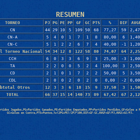
RESUMEN
TORNEO
PJ
PG
PE
PP
GF
GC
PTS
%
DIF
AVG
CN
44
29
10
5
109
50
68
77,27
59
2,47
CN-A
5
4
0
1
7
1
8
80,00
6
1,40
CN-C
5
1
2
2
6
7
4
40,00
-1
1,20
l Torneo Nacional
54
34
12
8
122
58
80
74,07
64
2,25
CCH
6
0
3
3
6
9
3
25,00
-3
1,00
TA
2
2
0
0
5
2
4
100,00
3
2,50
CD
2
1
0
1
7
2
2
50,00
5
3,50
CDL
2
0
0
2
0
2
0
0,00
-2
0,00
btotal Otros
12
3
3
6
18
15
9
37,50
3
1,50
TOTAL
66
37
15
14
140
73
89
67,42
67
2,12
rtidos Jugados,PG=Partidos Ganados,PE=Partidos Empatados,PP=Partidos Perdidos,GF=Goles a 
GC=Goles en Contra,PTS=Puntos,%=(2PG+PE)/2PJ*100,DIF=GF-GC,AVGF=GF/PJ,AVGC=GC/PJ.