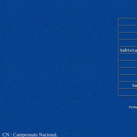
Subtota
Su
PJ=Pa
CN : Campeonato Nacional.