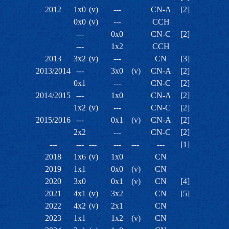
2012
1x0
(v)
---
CN-A
[2]
0x0
(v)
---
CCH
---
0x0
CN-C
[2]
---
1x2
CCH
2013
3x2
(v)
---
CN
[3]
2013/2014
---
3x0
(v)
CN-A
[2]
0x1
---
CN-C
[2]
2014/2015
---
1x0
CN-A
[2]
1x2
(v)
---
CN-C
[2]
2015/2016
---
0x1
(v)
CN-A
[2]
2x2
---
CN-C
[2]
---
---
---
---
---
---
[1]
2018
1x6
(v)
1x0
CN
2019
1x1
0x0
(v)
CN
2020
3x0
0x1
(v)
CN
[4]
2021
4x1
(v)
3x2
CN
[5]
2022
4x2
(v)
2x1
CN
2023
1x1
1x2
(v)
CN