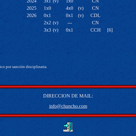
2024
3x1
(v)
1x0
CN
2025
1x0
4x0
(v)
CN
2026
0x1
0x1
(v)
CDL
2x2
(v)
---
CN
3x3
(v)
0x1
CCH
[6]
co por sanción disciplinaria.
DIRECCION DE MAIL:
info@chuncho.com