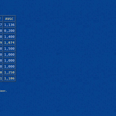
F
AVGC
7
1,136
0
0,200
0
1,400
9
1,074
0
1,500
0
1,000
0
1,000
0
1,000
0
1,250
1
1,106
Favor,