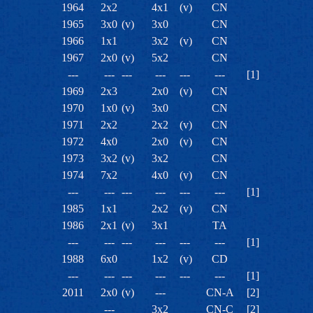
1964
2x2
4x1
(v)
CN
1965
3x0
(v)
3x0
CN
1966
1x1
3x2
(v)
CN
1967
2x0
(v)
5x2
CN
---
---
---
---
---
---
[1]
1969
2x3
2x0
(v)
CN
1970
1x0
(v)
3x0
CN
1971
2x2
2x2
(v)
CN
1972
4x0
2x0
(v)
CN
1973
3x2
(v)
3x2
CN
1974
7x2
4x0
(v)
CN
---
---
---
---
---
---
[1]
1985
1x1
2x2
(v)
CN
1986
2x1
(v)
3x1
TA
---
---
---
---
---
---
[1]
1988
6x0
1x2
(v)
CD
---
---
---
---
---
---
[1]
2011
2x0
(v)
---
CN-A
[2]
---
3x2
CN-C
[2]