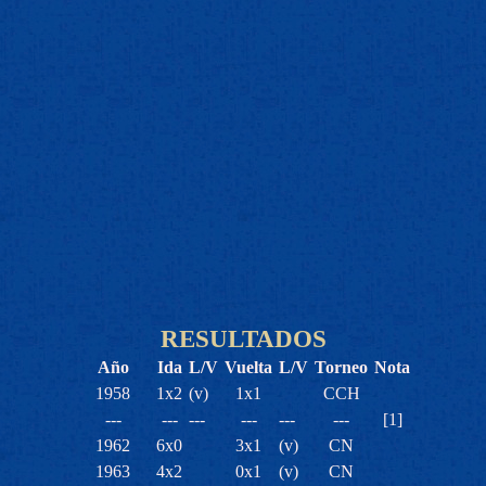
RESULTADOS
Año
Ida
L/V
Vuelta
L/V
Torneo
Nota
1958
1x2
(v)
1x1
CCH
---
---
---
---
---
---
[1]
1962
6x0
3x1
(v)
CN
1963
4x2
0x1
(v)
CN