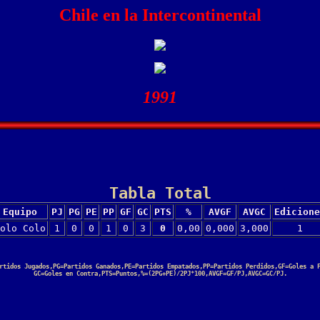
Chile en la Intercontinental
1991
Tabla Total
Equipo
PJ
PG
PE
PP
GF
GC
PTS
%
AVGF
AVGC
Edicione
olo Colo
1
0
0
1
0
3
0
0,00
0,000
3,000
1
rtidos Jugados,PG=Partidos Ganados,PE=Partidos Empatados,PP=Partidos Perdidos,GF=Goles a 
GC=Goles en Contra,PTS=Puntos,%=(2PG+PE)/2PJ*100,AVGF=GF/PJ,AVGC=GC/PJ.