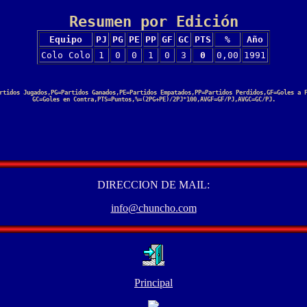
Resumen por Edición
Equipo
PJ
PG
PE
PP
GF
GC
PTS
%
Año
Colo Colo
1
0
0
1
0
3
0
0,00
1991
rtidos Jugados,PG=Partidos Ganados,PE=Partidos Empatados,PP=Partidos Perdidos,GF=Goles a 
GC=Goles en Contra,PTS=Puntos,%=(2PG+PE)/2PJ*100,AVGF=GF/PJ,AVGC=GC/PJ.
DIRECCION DE MAIL:
info@chuncho.com
Principal