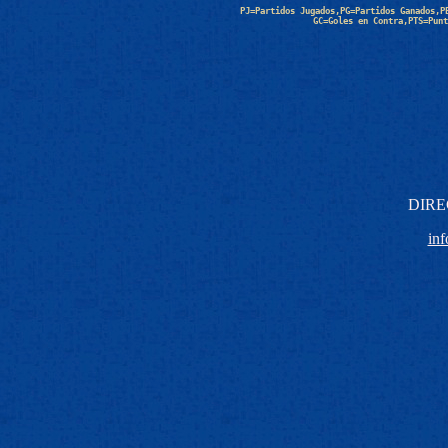
PJ=Partidos Jugados,PG=Partidos Ganados,P
GC=Goles en Contra,PTS=Punt
DIRE
in