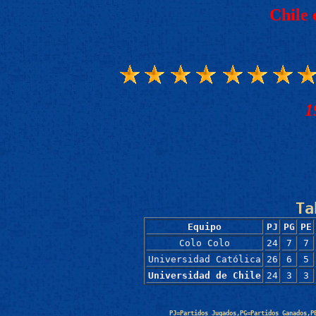
Chile 
1
Ta
Equipo
PJ
PG
PE
Colo Colo
24
7
7
Universidad Católica
26
6
5
Universidad de Chile
24
3
3
PJ=Partidos Jugados,PG=Partidos Ganados,P