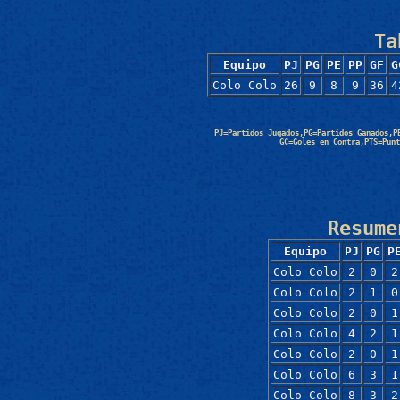
Ta
Equipo
PJ
PG
PE
PP
GF
G
Colo Colo
26
9
8
9
36
4
PJ=Partidos Jugados,PG=Partidos Ganados,P
GC=Goles en Contra,PTS=Punt
Resume
Equipo
PJ
PG
P
Colo Colo
2
0
2
Colo Colo
2
1
0
Colo Colo
2
0
1
Colo Colo
4
2
1
Colo Colo
2
0
1
Colo Colo
6
3
1
Colo Colo
8
3
2