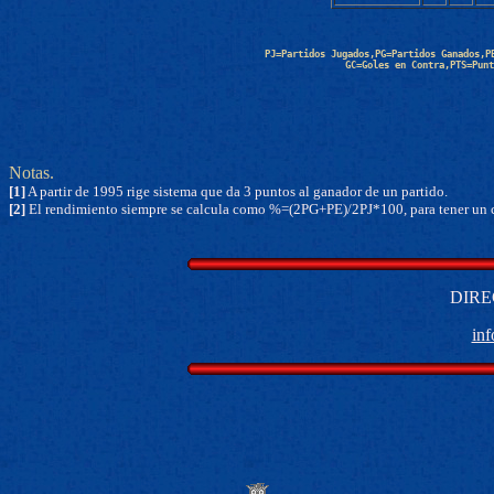
PJ=Partidos Jugados,PG=Partidos Ganados,P
GC=Goles en Contra,PTS=Punt
Notas.
[1]
A partir de 1995 rige sistema que da 3 puntos al ganador de un partido.
[2]
El rendimiento siempre se calcula como %=(2PG+PE)/2PJ*100, para tener un c
DIRE
in