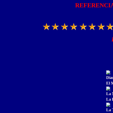
REFERENCIA
Diar
El 
La 
La 
La 