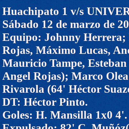
Huachipato 1 v/s UNIV
Sábado 12 de marzo de 2
Equipo: Johnny Herrera; 
Rojas, Máximo Lucas, And
Mauricio Tampe, Esteban V
Angel Rojas); Marco Olea 
Rivarola (64' Héctor Suaz
DT: Héctor Pinto.
Goles: H. Mansilla 1x0 4'.
Expulsado: 82' C. Muñóz(