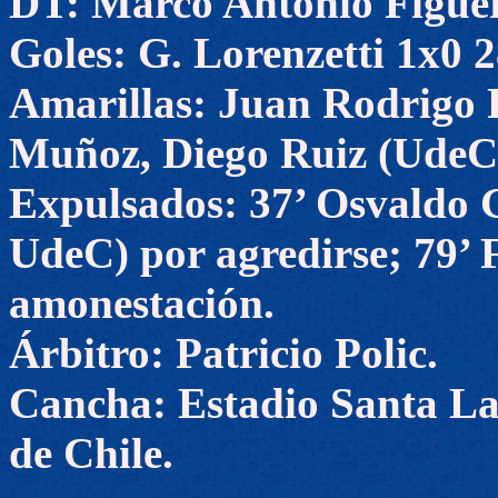
DT: Marco Antonio Figue
Goles: G. Lorenzetti 1x0 2
Amarillas: Juan Rodrigo R
Muñoz, Diego Ruiz (UdeC
Expulsados: 37’ Osvaldo G
UdeC) por agredirse; 79’
amonestación.
Árbitro: Patricio Polic.
Cancha: Estadio Santa La
de Chile.