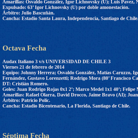
Amarillas: Osvaldo González, Igor Lichnovsky (U); Luis Pavez, 
Expulsado: 63’ Igor Lichnovsky (U) por doble amonestación.
Árbitro: Julio Bascuñán.
Cancha: Estadio Santa Laura, Independencia, Santiago de Chile
Octava Fecha
Audax Italiano 3 v/s UNIVERSIDAD DE CHILE 3
Viernes 21 de febrero de 2014
Equipo: Johnny Herrera; Osvaldo González, Matías Caruzzo, Igo
Fernández, Gustavo Lorenzetti; Rodrigo Mora (80’ Francisco Cas
DT: Cristián Romero.
Goles: Juan Rodrigo Rojas 0x1 2’; Marco Medel 1x1 40’; Felipe M
Amarillas: Rafael Olarra, David Drocco, Jaime Bravo (AI); Juan
Árbitro: Patricio Polic.
Cancha: Estadio Bicentenario, La Florida, Santiago de Chile.
Séptima Fecha