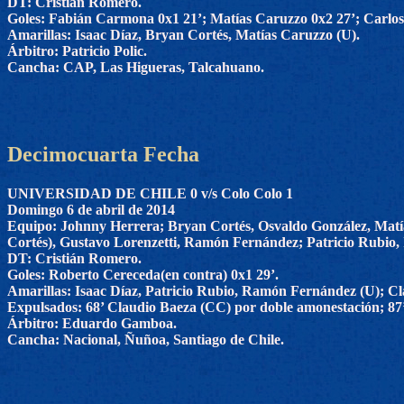
DT: Cristián Romero.
Goles: Fabián Carmona 0x1 21’; Matías Caruzzo 0x2 27’; Carlos
Amarillas: Isaac Díaz, Bryan Cortés, Matías Caruzzo (U).
Árbitro: Patricio Polic.
Cancha: CAP, Las Higueras, Talcahuano.
Decimocuarta Fecha
UNIVERSIDAD DE CHILE 0 v/s Colo Colo 1
Domingo 6 de abril de 2014
Equipo: Johnny Herrera; Bryan Cortés, Osvaldo González, Matía
Cortés), Gustavo Lorenzetti, Ramón Fernández; Patricio Rubio, 
DT: Cristián Romero.
Goles: Roberto Cereceda(en contra) 0x1 29’.
Amarillas: Isaac Díaz, Patricio Rubio, Ramón Fernández (U); Cl
Expulsados: 68’ Claudio Baeza (CC) por doble amonestación; 87’
Árbitro: Eduardo Gamboa.
Cancha: Nacional, Ñuñoa, Santiago de Chile.