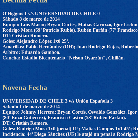
O'Higgins 1 v/s UNIVERSIDAD DE CHILE 0
Sábado 8 de marzo de 2014
Equipo: Luís Marín; Bryan Cortés, Matías Caruzzo, Igor Lichno
Rodrigo Mora (69’ Patricio Rubio), Rubén Farfán (77’ Francisco
DT: Cristián Romero.
Goles: Alejandro López 1x0 25’.
Amarillas: Pablo Hernández (OH); Juan Rodrigo Rojas, Roberto
Árbitro: Eduardo Gamboa.
Cancha: Estadio Bicentenario "Nélson Oyarzún", Chillán.
Novena Fecha
UNIVERSIDAD DE CHILE 3 v/s Unión Española 3
Sábado 1 de marzo de 2014
Equipo: Johnny Herrera; Bryan Cortés, Osvaldo González, Igor
(80’ Enzo Gutiérrez), Francisco Castro (58’ Rubén Farfán).
DT: Cristián Romero.
Goles: Rodrigo Mora 1x0 (penal) 11’; Matías Campos 1x1 45’; Ru
Incidencia: 44’ Diego Sánchez (UE) le atajó un penal a Rodrigo 