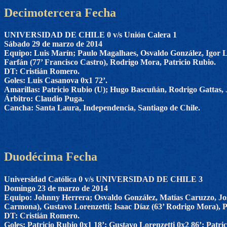
Decimotercera Fecha
UNIVERSIDAD DE CHILE 0 v/s Unión Calera 1
Sábado 29 de marzo de 2014
Equipo: Luis Marín; Paulo Magalhaes, Osvaldo González, Igor L
Farfán (77’ Francisco Castro), Rodrigo Mora, Patricio Rubio.
DT: Cristián Romero.
Goles: Luis Casanova 0x1 72’.
Amarillas: Patricio Rubio (U); Hugo Bascuñán, Rodrigo Gattas,
Árbitro: Claudio Puga.
Cancha: Santa Laura, Independencia, Santiago de Chile.
Duodécima Fecha
Universidad Católica 0 v/s UNIVERSIDAD DE CHILE 3
Domingo 23 de marzo de 2014
Equipo: Johnny Herrera; Osvaldo González, Matías Caruzzo, Jo
Carmona), Gustavo Lorenzetti; Isaac Díaz (63’ Rodrigo Mora), P
DT: Cristián Romero.
Goles: Patricio Rubio 0x1 18’; Gustavo Lorenzetti 0x2 86’; Patric