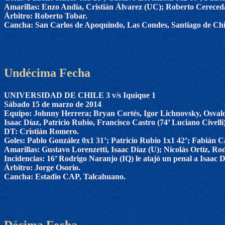
Amarillas: Enzo Andía, Cristián Álvarez (UC); Roberto Cereceda,
Árbitro: Roberto Tobar.
Cancha: San Carlos de Apoquindo, Las Condes, Santiago de Chi
Undécima Fecha
UNIVERSIDAD DE CHILE 3 v/s Iquique 1
Sábado 15 de marzo de 2014
Equipo: Johnny Herrera; Bryan Cortés, Igor Lichnovsky, Osvald
Isaac Díaz, Patricio Rubio, Francisco Castro (74’ Luciano Civelli)
DT: Cristián Romero.
Goles: Pablo González 0x1 31’; Patricio Rubio 1x1 42’; Fabián C
Amarillas: Gustavo Lorenzetti, Isaac Díaz (U); Nicolás Ortíz, Ro
Incidencias: 16’ Rodrigo Naranjo (IQ) le atajó un penal a Isaac D
Árbitro: Jorge Osorio.
Cancha: Estadio CAP, Talcahuano.
Décima Fecha