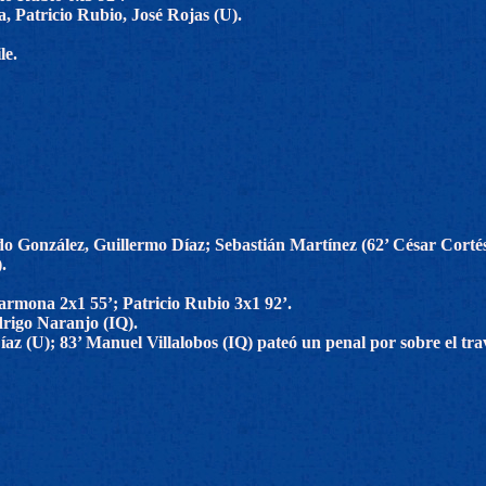
 Patricio Rubio, José Rojas (U).
le.
o González, Guillermo Díaz; Sebastián Martínez (62’ César Corté
.
armona 2x1 55’; Patricio Rubio 3x1 92’.
drigo Naranjo (IQ).
íaz (U); 83’ Manuel Villalobos (IQ) pateó un penal por sobre el tra