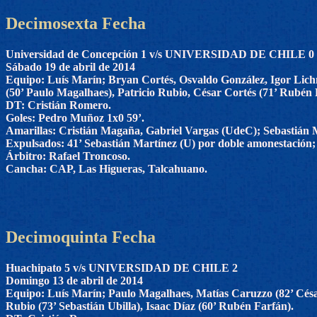
Decimosexta Fecha
Universidad de Concepción 1 v/s UNIVERSIDAD DE CHILE 0
Sábado 19 de abril de 2014
Equipo: Luís Marín; Bryan Cortés, Osvaldo González, Igor Lich
(50’ Paulo Magalhaes), Patricio Rubio, César Cortés (71’ Rubén 
DT: Cristián Romero.
Goles: Pedro Muñoz 1x0 59’.
Amarillas: Cristián Magaña, Gabriel Vargas (UdeC); Sebastián M
Expulsados: 41’ Sebastián Martínez (U) por doble amonestación; 6
Árbitro: Rafael Troncoso.
Cancha: CAP, Las Higueras, Talcahuano.
Decimoquinta Fecha
Huachipato 5 v/s UNIVERSIDAD DE CHILE 2
Domingo 13 de abril de 2014
Equipo: Luís Marín; Paulo Magalhaes, Matías Caruzzo (82’ Césa
Rubio (73’ Sebastián Ubilla), Isaac Díaz (60’ Rubén Farfán).