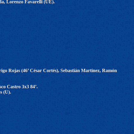
a, Lorenzo Favarelli (UE).
igo Rojas (46’ César Cortés), Sebastián Martínez, Ramón
sco Castro 3x3 84’.
s (U).