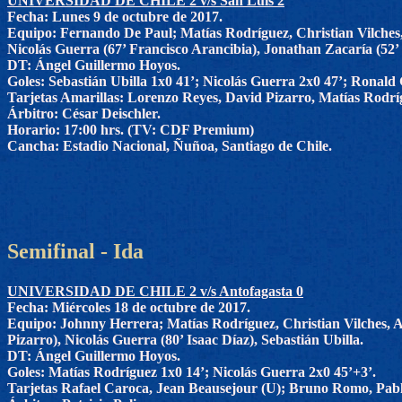
UNIVERSIDAD DE CHILE 2 v/s San Luis 2
Fecha: Lunes 9 de octubre de 2017.
Equipo: Fernando De Paul; Matías Rodríguez, Christian Vilches,
Nicolás Guerra (67’ Francisco Arancibia), Jonathan Zacaría (52’
DT: Ángel Guillermo Hoyos.
Goles: Sebastián Ubilla 1x0 41’; Nicolás Guerra 2x0 47’; Ronald
Tarjetas Amarillas: Lorenzo Reyes, David Pizarro, Matías Rodrí
Árbitro: César Deischler.
Horario: 17:00 hrs. (TV: CDF Premium)
Cancha: Estadio Nacional, Ñuñoa, Santiago de Chile.
Semifinal - Ida
UNIVERSIDAD DE CHILE 2 v/s Antofagasta 0
Fecha: Miércoles 18 de octubre de 2017.
Equipo: Johnny Herrera; Matías Rodríguez, Christian Vilches, 
Pizarro), Nicolás Guerra (80’ Isaac Díaz), Sebastián Ubilla.
DT: Ángel Guillermo Hoyos.
Goles: Matías Rodríguez 1x0 14’; Nicolás Guerra 2x0 45’+3’.
Tarjetas Rafael Caroca, Jean Beausejour (U); Bruno Romo, Pabl