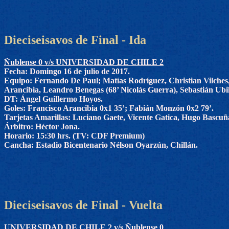
Dieciseisavos de Final - Ida
Ñublense 0 v/s UNIVERSIDAD DE CHILE 2
Fecha: Domingo 16 de julio de 2017.
Equipo: Fernando De Paul; Matías Rodríguez, Christian Vilches
Arancibia, Leandro Benegas (68’ Nicolás Guerra), Sebastián Ubil
DT: Ángel Guillermo Hoyos.
Goles: Francisco Arancibia 0x1 35’; Fabián Monzón 0x2 79’.
Tarjetas Amarillas: Luciano Gaete, Vicente Gatica, Hugo Bascu
Árbitro: Héctor Jona.
Horario: 15:30 hrs. (TV: CDF Premium)
Cancha: Estadio Bicentenario Nélson Oyarzún, Chillán.
Dieciseisavos de Final - Vuelta
UNIVERSIDAD DE CHILE 2 v/s Ñublense 0