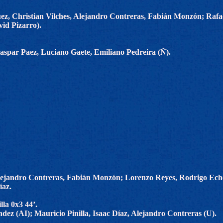
z, Christian Vilches, Alejandro Contreras, Fabián Monzón; Rafae
vid Pizarro).
Gaspar Paez, Luciano Gaete, Emiliano Pedreira (Ñ).
lejandro Contreras, Fabián Monzón; Lorenzo Reyes, Rodrigo Echev
íaz.
lla 0x3 44’.
dez (AI); Mauricio Pinilla, Isaac Díaz, Alejandro Contreras (U).