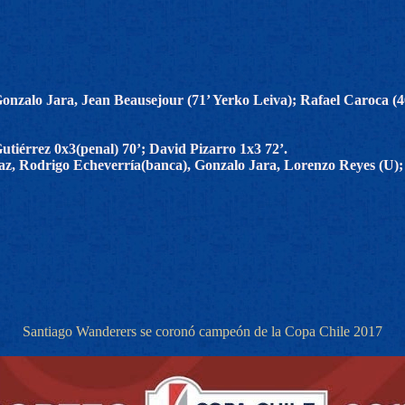
onzalo Jara, Jean Beausejour (71’ Yerko Leiva); Rafael Caroca (
utiérrez 0x3(penal) 70’; David Pizarro 1x3 72’.
íaz, Rodrigo Echeverría(banca), Gonzalo Jara, Lorenzo Reyes (U)
Santiago Wanderers se coronó campeón de la Copa Chile 2017