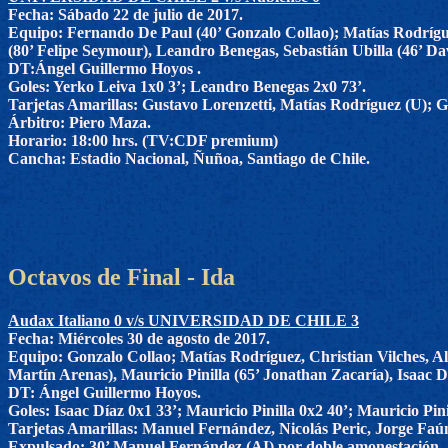
Fecha: Sábado 22 de julio de 2017.
Equipo: Fernando De Paul (40’ Gonzalo Collao); Matías Rodrígue
(80’ Felipe Seymour), Leandro Benegas, Sebastián Ubilla (46’ Da
DT:Ángel Guillermo Hoyos .
Goles: Yerko Leiva 1x0 3’; Leandro Benegas 2x0 73’.
Tarjetas Amarillas: Gustavo Lorenzetti, Matías Rodríguez (U); 
Árbitro: Piero Maza.
Horario: 18:00 hrs. (TV:CDF premium)
Cancha: Estadio Nacional, Ñuñoa, Santiago de Chile.
Octavos de Final - Ida
Audax Italiano 0 v/s UNIVERSIDAD DE CHILE 3
Fecha: Miércoles 30 de agosto de 2017.
Equipo: Gonzalo Collao; Matías Rodríguez, Christian Vilches, A
Martín Arenas), Mauricio Pinilla (65’ Jonathan Zacaría), Isaac D
DT: Ángel Guillermo Hoyos.
Goles: Isaac Díaz 0x1 33’; Mauricio Pinilla 0x2 40’; Mauricio Pini
Tarjetas Amarillas: Manuel Fernández, Nicolás Peric, Jorge Faún
Expulsado: 30’ Manuel Fernández (AI) por doble amonestación.