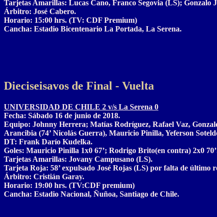
Tarjetas Amarillas: Lucas Cano, Franco Segovia (LS); Gonzalo J
Árbitro: José Cabero.
Horario: 15:00 hrs. (TV: CDF Premium)
Cancha: Estadio Bicentenario La Portada, La Serena.
Dieciseisavos de Final - Vuelta
UNIVERSIDAD DE CHILE 2 v/s La Serena 0
Fecha: Sábado 16 de junio de 2018.
Equipo: Johnny Herrera; Matías Rodríguez, Rafael Vaz, Gonzalo 
Arancibia (74’ Nicolás Guerra), Mauricio Pinilla, Yeferson Soteld
DT: Frank Darío Kudelka.
Goles: Mauricio Pinilla 1x0 67’; Rodrigo Brito(en contra) 2x0 70’
Tarjetas Amarillas: Jovany Campusano (LS).
Tarjeta Roja: 58’ expulsado José Rojas (LS) por falta de último r
Árbitro: Cristián Garay.
Horario: 19:00 hrs. (TV:CDF premium)
Cancha: Estadio Nacional, Ñuñoa, Santiago de Chile.