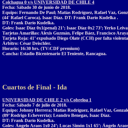
Colchagua 0 v/s UNIVERSIDAD DE CHILE 4
Fecha: Sábado 30 de junio de 2018.
Equipo: Fernando De Paul; Matías Rodríguez, Rafael Vaz, Gonza
(44' Rafael Caroca), Isaac Díaz. DT: Frank Darío Kudelka .
DT: Frank Darío Kudelka.
Goles: Isaac Díaz 0x1(penal) 21’; Isaac Díaz 0x2 73’; Yerko Leiv
Tarjetas Amarillas: Alexis Guzmán, Felipe Báez, Francisco Aray
Tarjeta Roja: 41’ expulsado Diego Olate (CCH) por falta violenta
Árbitro: César Deischler.
Horario: 16:30 hrs. (TV:CDF premium)
Cancha: Estadio Bicentenario El Teniente, Rancagua.
Cuartos de Final - Ida
UNIVERSIDAD DE CHILE 2 v/s Cobreloa 1
Fecha: Sábado 7 de julio de 2018.
Equipo: Johnny Herrera; Matías Rodríguez, Rafael Vaz, Gonzalo 
(89’ Rodrigo Echeverría); Leandro Benegas, Isaac Díaz.
DT: Frank Darío Kudelka.
Goles: Ángelo Araos 1x0 24’; Lucas Simón 1x1 65’; Ángelo Araos