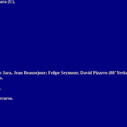
ara (U).
Jara, Jean Beausejour; Felipe Seymour, David Pizarro (88’ Yerko 
o.
.
ecurso.