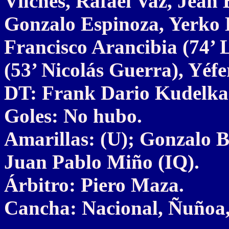
Vilches, Rafael Vaz, Jean
Gonzalo Espinoza, Yerko L
Francisco Arancibia (74’ 
(53’ Nicolás Guerra), Yéfe
DT: Frank Dario Kudelka
Goles: No hubo.
Amarillas: (U); Gonzalo 
Juan Pablo Miño (IQ).
Árbitro: Piero Maza.
Cancha: Nacional, Ñuñoa,