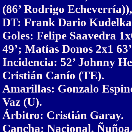
(86’ Rodrigo Echeverría))
DT: Frank Dario Kudelka
Goles: Felipe Saavedra 1x
49’; Matías Donos 2x1 63’
Incidencia: 52’ Johnny Her
Cristián Canío (TE).
Amarillas: Gonzalo Espin
Vaz (U).
Árbitro: Cristián Garay.
Cancha: Nacional, Ñuñoa,