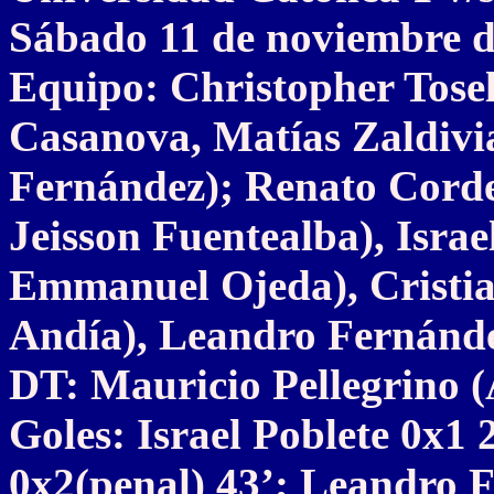
Sábado 11 de noviembre d
Equipo: Christopher Tose
Casanova, Matías Zaldivi
Fernández); Renato Corde
Jeisson Fuentealba), Israe
Emmanuel Ojeda), Cristia
Andía), Leandro Fernánde
DT: Mauricio Pellegrino 
Goles: Israel Poblete 0x1
0x2(penal) 43’; Leandro F