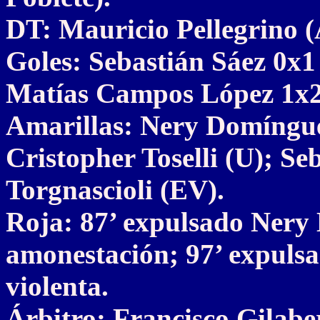
DT: Mauricio Pellegrino 
Goles: Sebastián Sáez 0x1 
Matías Campos López 1x2
Amarillas: Nery Domíngue
Cristopher Toselli (U); Se
Torgnascioli (EV).
Roja: 87’ expulsado Nery
amonestación; 97’ expulsa
violenta.
Árbitro: Francisco Gilabe