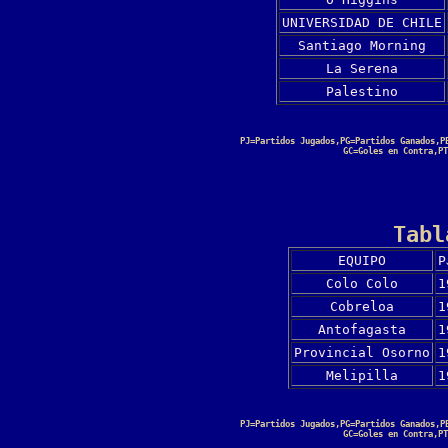
UNIVERSIDAD DE CHILE
Santiago Morning
La Serena
Palestino
PJ=Partidos Jugados,PG=Partidos Ganados,P
GC=Goles en Contra,PT
Tabl
EQUIPO
P
Colo Colo
1
Cobreloa
1
Antofagasta
1
Provincial Osorno
1
Melipilla
1
PJ=Partidos Jugados,PG=Partidos Ganados,P
GC=Goles en Contra,PT