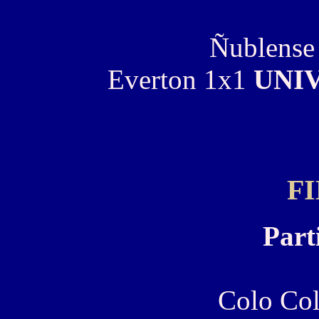
Ñublense
Everton 1x1
UNI
F
Part
Colo Col