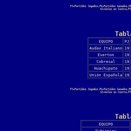
PJ=Partidos Jugados,PG=Partidos Ganados,P
GC=Goles en Contra,PT
Tabl
EQUIPO
PJ
Audax Italiano
19
Everton
19
Cobresal
19
Huachipato
19
Unión Española
19
PJ=Partidos Jugados,PG=Partidos Ganados,P
GC=Goles en Contra,PT
Tabl
EQUIPO
O'Higgins