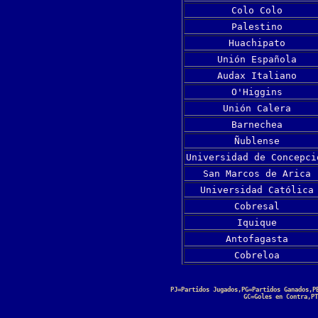
Colo Colo
Palestino
Huachipato
Unión Española
Audax Italiano
O'Higgins
Unión Calera
Barnechea
Ñublense
Universidad de Concepci
San Marcos de Arica
Universidad Católica
Cobresal
Iquique
Antofagasta
Cobreloa
PJ=Partidos Jugados,PG=Partidos Ganados,P
GC=Goles en Contra,PT