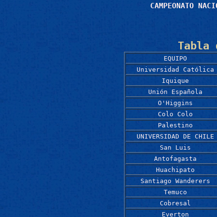
CAMPEONATO NACI
Tabla 
EQUIPO
Universidad Católica
Iquique
Unión Española
O'Higgins
Colo Colo
Palestino
UNIVERSIDAD DE CHILE
San Luis
Antofagasta
Huachipato
Santiago Wanderers
Temuco
Cobresal
Everton