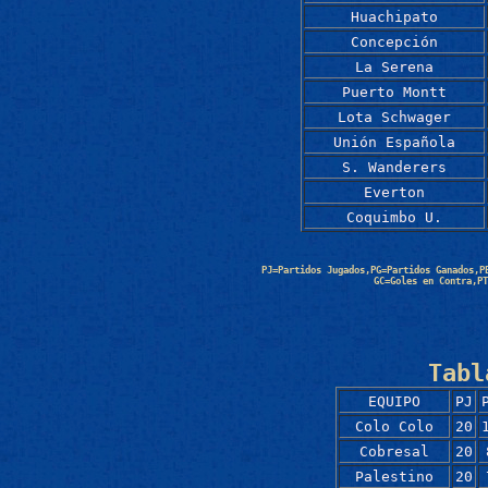
Huachipato
Concepción
La Serena
Puerto Montt
Lota Schwager
Unión Española
S. Wanderers
Everton
Coquimbo U.
PJ=Partidos Jugados,PG=Partidos Ganados,P
GC=Goles en Contra,PT
Tabl
EQUIPO
PJ
Colo Colo
20
Cobresal
20
Palestino
20