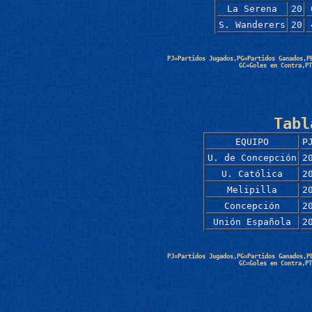
La Serena
20
S. Wanderers
20
PJ=Partidos Jugados,PG=Partidos Ganados,P
GC=Goles en Contra,PT
Tabl
EQUIPO
P
U. de Concepción
2
U. Católica
2
Melipilla
2
Concepción
2
Unión Española
2
PJ=Partidos Jugados,PG=Partidos Ganados,P
GC=Goles en Contra,PT