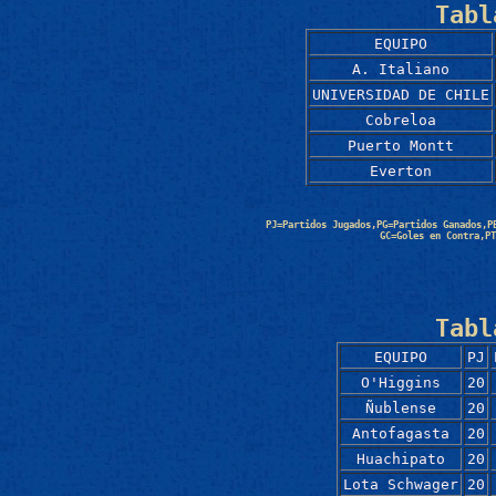
Tabl
EQUIPO
A. Italiano
UNIVERSIDAD DE CHILE
Cobreloa
Puerto Montt
Everton
PJ=Partidos Jugados,PG=Partidos Ganados,P
GC=Goles en Contra,PT
Tabl
EQUIPO
PJ
O'Higgins
20
Ñublense
20
Antofagasta
20
Huachipato
20
Lota Schwager
20