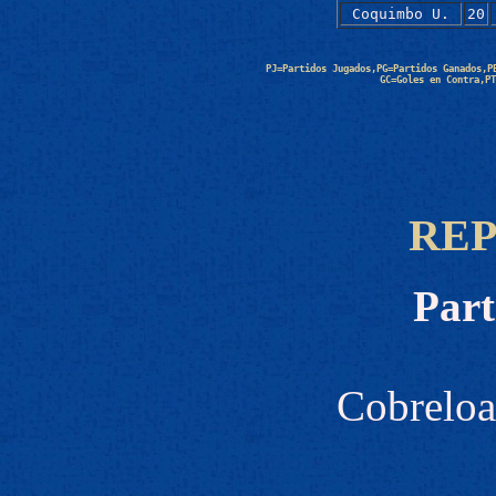
Coquimbo U.
20
PJ=Partidos Jugados,PG=Partidos Ganados,P
GC=Goles en Contra,PT
RE
Part
Cobreloa