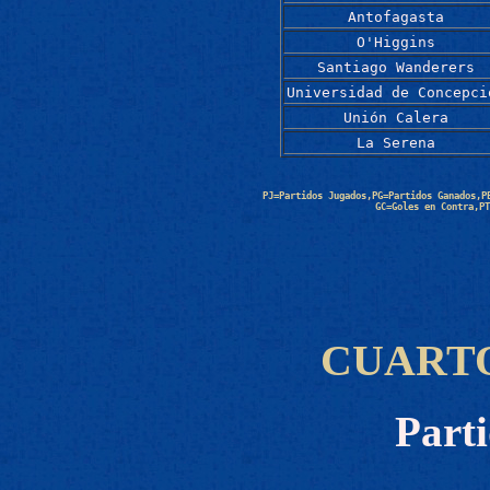
Antofagasta
O'Higgins
Santiago Wanderers
Universidad de Concepci
Unión Calera
La Serena
PJ=Partidos Jugados,PG=Partidos Ganados,P
GC=Goles en Contra,PT
CUARTO
Parti