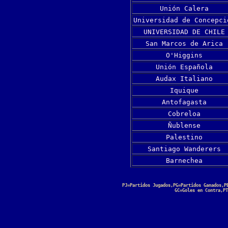
Unión Calera
Universidad de Concepci
UNIVERSIDAD DE CHILE
San Marcos de Arica
O'Higgins
Unión Española
Audax Italiano
Iquique
Antofagasta
Cobreloa
Ñublense
Palestino
Santiago Wanderers
Barnechea
PJ=Partidos Jugados,PG=Partidos Ganados,P
GC=Goles en Contra,PT