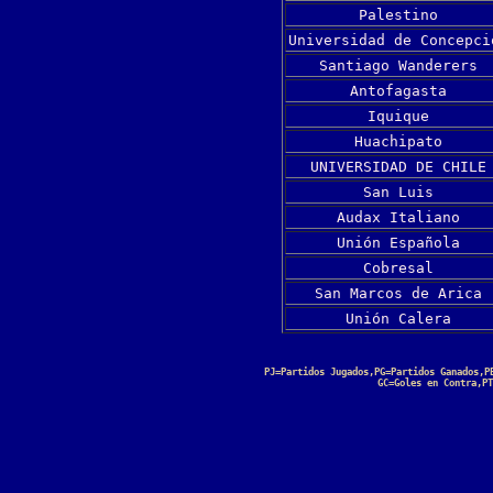
Palestino
Universidad de Concepci
Santiago Wanderers
Antofagasta
Iquique
Huachipato
UNIVERSIDAD DE CHILE
San Luis
Audax Italiano
Unión Española
Cobresal
San Marcos de Arica
Unión Calera
PJ=Partidos Jugados,PG=Partidos Ganados,P
GC=Goles en Contra,PT