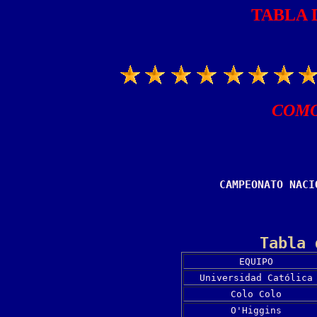
TABLA 
COMO
CAMPEONATO NACI
Tabla 
EQUIPO
Universidad Católica
Colo Colo
O'Higgins