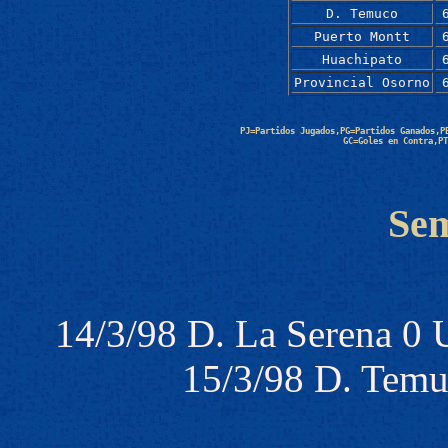
D. Temuco
Puerto Montt
Huachipato
Provincial Osorno
PJ=Partidos Jugados,PG=Partidos Ganados,P
GC=Goles en Contra,PT
Sem
14/3/98 D. La Serena
15/3/98 D. Temu