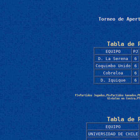
Torneo de Aper
Tabla de 
EQUIPO
PJ
D. La Serena
6
Coquimbo Unido
6
Cobreloa
6
D. Iquique
6
PJ=Partidos Jugados,PG=Partidos Ganados,P
GC=Goles en Contra,PT
Tabla de 
EQUIPO
UNIVERSIDAD DE CHILE