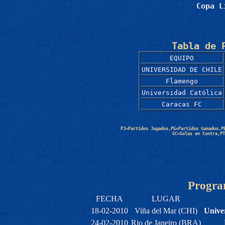
Copa L
Tabla de 
EQUIPO
UNIVERSIDAD DE CHILE
Flamengo
Universidad Católica
Caracas FC
PJ=Partidos Jugados,PG=Partidos Ganados,P
GC=Goles en Contra,PT
Progra
FECHA
LUGAR
18-02-2010
Viña del Mar (CHI)
Unive
24-02-2010
Rio de Janeiro (BRA)