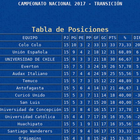
CAMPEONATO NACIONAL 2017 - TRANSICIÓN
Tabla de Posiciones
EQUIPO
PJ
PG
PE
PP
GF
GC
PTS
%
DI
Colo Colo
15
10
3
2
33
13
33
73,33
20
Unión Española
15
9
4
2
18
12
31
68,89
6
UNIVERSIDAD DE CHILE
15
9
3
3
21
18
30
66,67
3
Everton
15
7
5
3
24
19
26
57,78
5
Audax Italiano
15
7
4
4
24
19
25
55,56
5
Temuco
15
5
7
3
15
12
22
48,89
3
Antofagasta
15
5
6
4
14
13
21
46,67
1
Curicó Unido
15
5
3
7
11
14
18
40,00
-3
San Luis
15
5
3
7
15
20
18
40,00
-5
Universidad de Concepción
15
3
8
4
16
15
17
37,78
1
Universidad Católica
15
4
4
7
17
19
16
35,56
-2
Huachipato
15
5
1
9
11
17
16
35,56
-6
Santiago Wanderers
15
2
9
4
16
17
15
33,33
-1
O'Higgins
15
4
3
8
15
24
15
33,33
-9