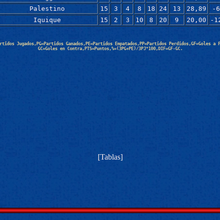
Palestino
15
3
4
8
18
24
13
28,89
-6
Iquique
15
2
3
10
8
20
9
20,00
-1
rtidos Jugados,PG=Partidos Ganados,PE=Partidos Empatados,PP=Partidos Perdidos,GF=Goles a 
GC=Goles en Contra,PTS=Puntos,%=(3PG+PE)/3PJ*100,DIF=GF-GC.
[
Tablas
]