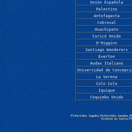
Unión Española
Palestino
Antofagasta
Cobresal
Huachipato
Curicó Unido
O'Higgins
Santiago Wanderers
Everton
Audax Italiano
Universidad de Concepci
La Serena
Colo Colo
Iquique
Coquimbo Unido
PJ=Partidos Jugados,PG=Partidos Ganados,P
GC=Goles en Contra,PT