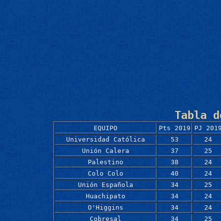
Tabla d
EQUIPO
Pts 2019
PJ 201
Universidad Católica
53
24
Unión Calera
37
25
Palestino
38
24
Colo Colo
40
24
Unión Española
34
25
Huachipato
34
24
O'Higgins
34
24
Cobresal
34
25