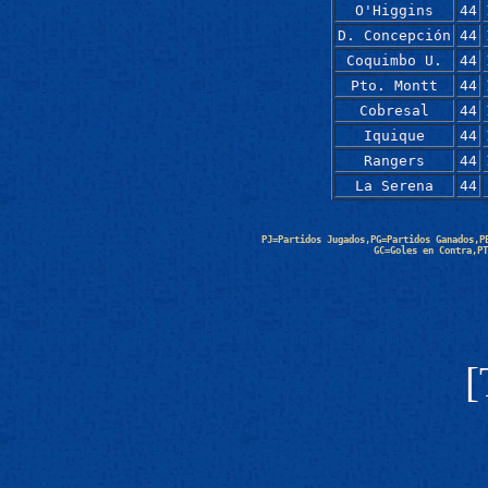
O'Higgins
44
D. Concepción
44
Coquimbo U.
44
Pto. Montt
44
Cobresal
44
Iquique
44
Rangers
44
La Serena
44
PJ=Partidos Jugados,PG=Partidos Ganados,P
GC=Goles en Contra,PT
[