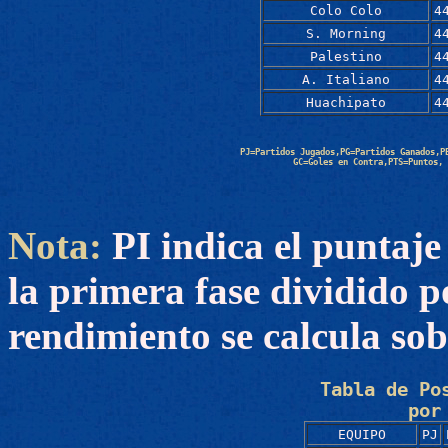
Colo Colo
4
S. Morning
4
Palestino
4
A. Italiano
4
Huachipato
4
PJ=Partidos Jugados,PG=Partidos Ganados,P
GC=Goles en Contra,PTS=Puntos, 
Nota:
PI indica el puntaje 
la primera fase dividido 
rendimiento se calcula sob
Tabla de Po
por
EQUIPO
PJ