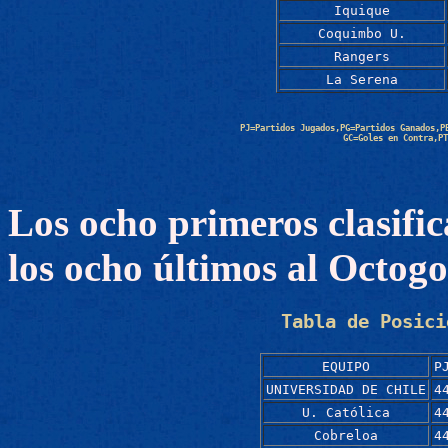
Iquique
Coquimbo U.
Rangers
La Serena
PJ=Partidos Jugados,PG=Partidos Ganados,P
GC=Goles en Contra,PT
Los ocho primeros clasific
los ocho últimos al Octogo
Tabla de Posici
EQUIPO
P
UNIVERSIDAD DE CHILE
4
U. Católica
4
Cobreloa
4