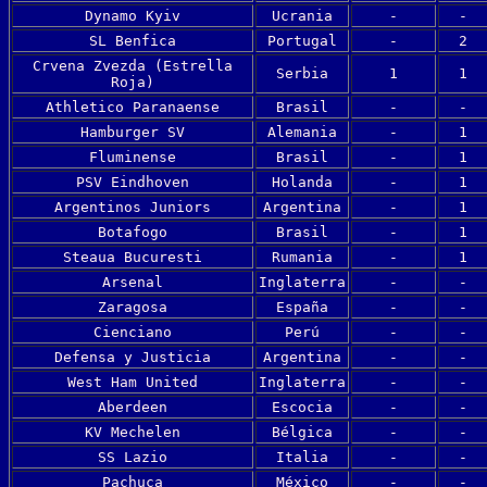
Dynamo Kyiv
Ucrania
-
-
SL Benfica
Portugal
-
2
Crvena Zvezda (Estrella
Serbia
1
1
Roja)
Athletico Paranaense
Brasil
-
-
Hamburger SV
Alemania
-
1
Fluminense
Brasil
-
1
PSV Eindhoven
Holanda
-
1
Argentinos Juniors
Argentina
-
1
Botafogo
Brasil
-
1
Steaua Bucuresti
Rumania
-
1
Arsenal
Inglaterra
-
-
Zaragosa
España
-
-
Cienciano
Perú
-
-
Defensa y Justicia
Argentina
-
-
West Ham United
Inglaterra
-
-
Aberdeen
Escocia
-
-
KV Mechelen
Bélgica
-
-
SS Lazio
Italia
-
-
Pachuca
México
-
-