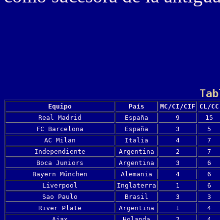
Tab
Equipo
País
MC/CI/CIF
CL/CC
Real Madrid
España
9
15
FC Barcelona
España
3
5
AC Milan
Italia
4
7
Independiente
Argentina
2
7
Boca Juniors
Argentina
3
6
Bayern München
Alemania
4
6
Liverpool
Inglaterra
1
6
Sao Paulo
Brasil
3
3
River Plate
Argentina
1
4
Ajax
Holanda
2
4