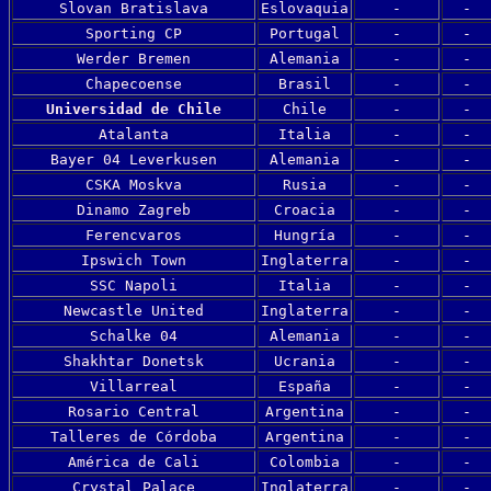
Slovan Bratislava
Eslovaquia
-
-
Sporting CP
Portugal
-
-
Werder Bremen
Alemania
-
-
Chapecoense
Brasil
-
-
Universidad de Chile
Chile
-
-
Atalanta
Italia
-
-
Bayer 04 Leverkusen
Alemania
-
-
CSKA Moskva
Rusia
-
-
Dinamo Zagreb
Croacia
-
-
Ferencvaros
Hungría
-
-
Ipswich Town
Inglaterra
-
-
SSC Napoli
Italia
-
-
Newcastle United
Inglaterra
-
-
Schalke 04
Alemania
-
-
Shakhtar Donetsk
Ucrania
-
-
Villarreal
España
-
-
Rosario Central
Argentina
-
-
Talleres de Córdoba
Argentina
-
-
América de Cali
Colombia
-
-
Crystal Palace
Inglaterra
-
-